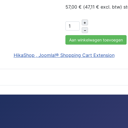
57,00 € (47,11 € excl. btw)
st
+
–
Aan winkelwagen toevoegen
HikaShop , Joomla!® Shopping Cart Extension